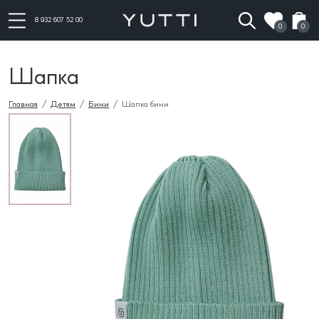
8 932 607 52 00
0
0
Шапка
Главная
/
Детям
/
Бини
/ Шапка бини