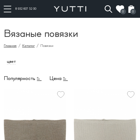
8 932 607 52 00
0
0
Вязаные повязки
Главная
/
Каталог
/ Повязки
цвет
Популярность
Цена