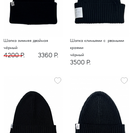
шапка зимняя двойная
Шапка клиньями c рваными
чёрный
краями
4200 Р.
3360 Р.
чёрный
3500 Р.