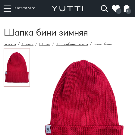
8 932 607 52 00
0
0
шапка бини зимняя
Главная
/
Каталог
/
Шапки
/
Шапка-бини теплая
/ шапка бини